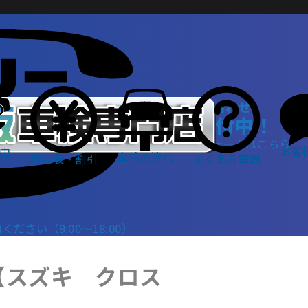
WEBでお問い合わせ
24時間受付中！
お問い合わせフォームはこちら
お客
由
車検の流れ
料金表・割引
よくある質問
さい（9:00～18:00）
【スズキ クロス