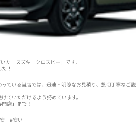
だいた「スズキ クロスビー」です。
した！
わっている当店では、迅速・明瞭なお見積り、懇切丁寧なご説
！
受けていただけるよう努めています。
専門店」まで！
安 #安い