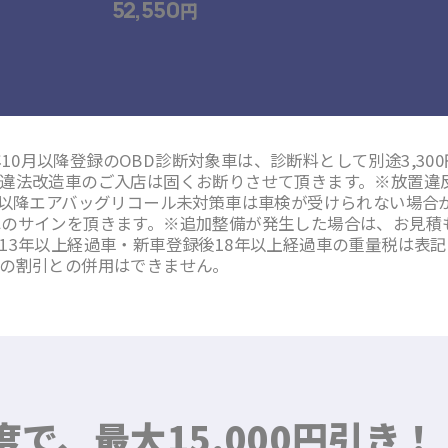
52,550
円
1年10月以降登録のOBD診断対象車は、診断料として別途3,3
違法改造車のご入店は固くお断りさせて頂きます。※放置違
月以降エアバッグリコール未対策車は車検が受けられない場合
へのサインを頂きます。※追加整備が発生した場合は、お見積
13年以上経過車・新車登録後18年以上経過車の重量税は表
の割引との併用はできません。
で、最大15,000円引き！