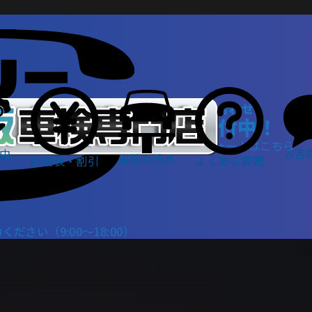
WEBでお問い合わせ
24時間受付中！
お問い合わせフォームはこちら
お客
由
車検の流れ
料金表・割引
よくある質問
さい（9:00～18:00）