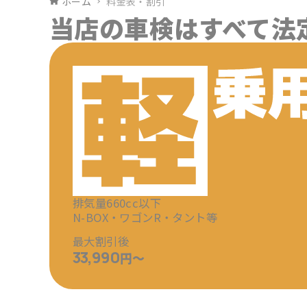
ホーム
料金表・割引
当店の車検はすべて法
排気量660cc以下
N-BOX・ワゴンR・タント等
最大割引後
33,990
円～