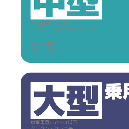
車両重量1t～1.5t以下
ノート・フィット・プリウス等
最大割引後
54,300
円～
車両重量1.5t～2t以下
クラウン・セレナ等