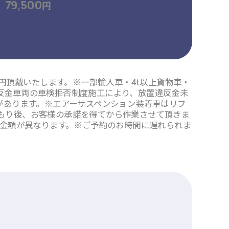
79,500
円
00円頂戴いたします。※一部輸入車・4t以上貨物車・
反金車両の車検拒否制度施工により、放置違反金未
があります。※エアーサスペンション装着車はリフ
もり後、お客様の承諾を得てから作業させて頂きま
記金額が異なります。※ご予約のお時間に遅れられま