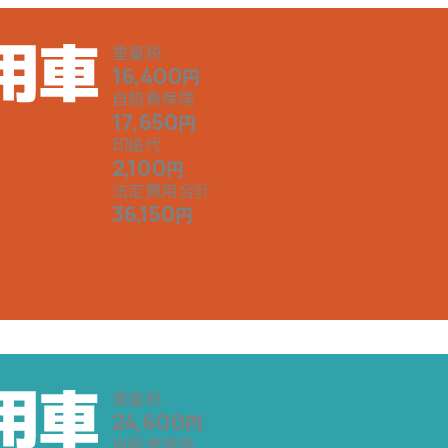
重量税
16,400
円
自賠責保険
17,650
円
印紙代
2,100
円
法定費用合計
36,150
円
重量税
24,600
円
自賠責保険