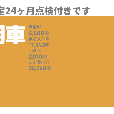
定24ヶ月点検付きです
重量税
6,600
円
自賠責保険
17,540
円
印紙代
2,100
円
法定費用合計
26,240
円