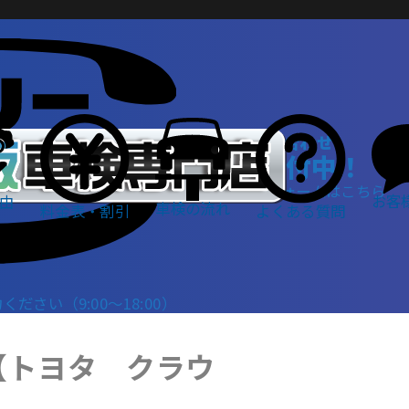
WEBでお問い合わせ
24時間受付中！
お問い合わせフォームはこちら
お客
由
車検の流れ
料金表・割引
よくある質問
さい（9:00～18:00）
【トヨタ クラウ